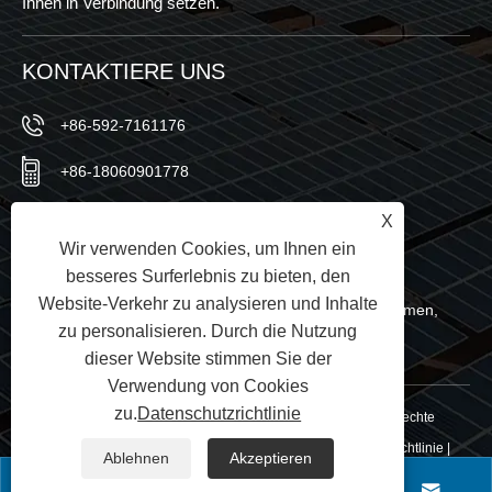
Ihnen in Verbindung setzen.
KONTAKTIERE UNS
+86-592-7161176
+86-18060901778
+86-592-7161176
X
Wir verwenden Cookies, um Ihnen ein
sales@sic-solar.com
besseres Surferlebnis zu bieten, den
Website-Verkehr zu analysieren und Inhalte
Nr. 766 Qishan North Road, Bezirk Huli, Stadt Xiamen,
zu personalisieren. Durch die Nutzung
Provinz Fujian, China
dieser Website stimmen Sie der
Verwendung von Cookies
zu.
Datenschutzrichtlinie
Copyright © 2024 Xiamen Sic New Energy Co., Ltd. Alle Rechte
vorbehalten.
Links
|
Sitemap
|
RSS
|
XML
|
Datenschutzrichtlinie
|
Ablehnen
Akzeptieren



