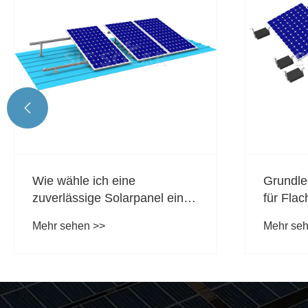

Wie wähle ich eine
Grundle
zuverlässige Solarpanel ein
für Fla
verstellbares Tilt -Mount?
bei ext
Mehr sehen >>
Mehr se