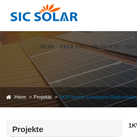
HEIM
ÜBER UNS
PRODUKTE
NAC
Heim
Projekte
1KW Home Solarpanel-Balkonhalteru
1K
Projekte