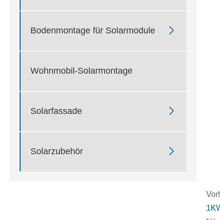

Bodenmontage für Solarmodule
Wohnmobil-Solarmontage

Solarfassade

Solarzubehör
Vorh
1KW