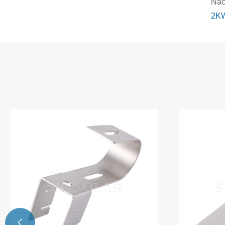
Näc
2KW
