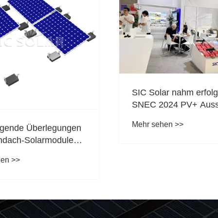
SIC Solar nahm erfolg
SNEC 2024 PV+ Auss
teil
Mehr sehen >>
gende Überlegungen
chdach-Solarmodule
remem Wetter
hen >>