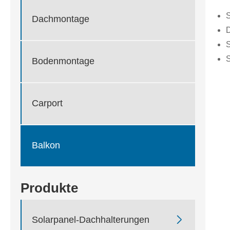
S
Dachmontage
D
S
S
Bodenmontage
Carport
Balkon
Produkte

Solarpanel-Dachhalterungen