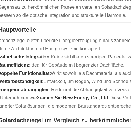
Gegensatz zu herkömmlichen Paneelen verteilen Solardachzieg
bessern so die optische Integration und strukturelle Harmonie.
 Hauptvorteile
rdachziegel bieten über die Energieerzeugung hinaus zahlreiche V
erne Architektur- und Energiesysteme konzipiert.
sthetische Integration:
Keine sichtbaren sperrigen Paneele, wod
aumeffizienz:
Ideal für Gebäude mit begrenzter Dachfläche.
oppelte Funktionalität:
Wirkt sowohl als Dachmaterial als auc
etterbeständigkeit:
Entwickelt, um Regen, Wind und Schnee s
Energieunabhängigkeit:
Reduziert die Abhängigkeit von Verso
 Unternehmen wie
Xiamen Sic New Energy Co., Ltd.
Diese Vort
egrierter Solarlösungen, die modernen Baustandards entspreche
 Solardachziegel im Vergleich zu herkömmlich