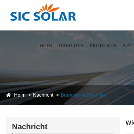
HEIM
ÜBER UNS
PRODUKTE
NAC
Heim
Nachricht
Branchennachrichten
Wi
Nachricht