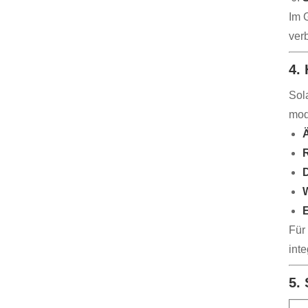
Im 
ver
4.
Sola
mod
Ä
R
D
W
Für
int
5.