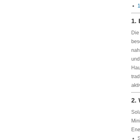
1
1.
Die
bes
nah
und
Hau
tra
akt
2.
Sola
Min
Ene
S