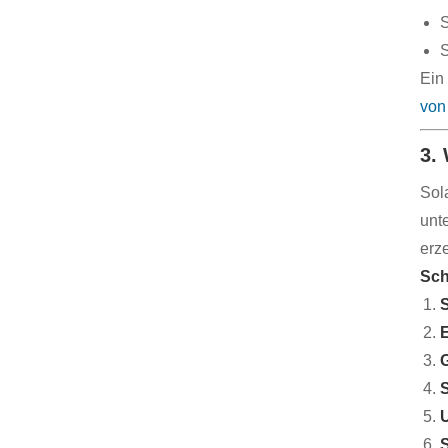
S
S
Ein
von
3.
Sol
unt
erz
Sch