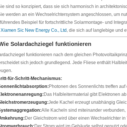
ie sind so konzipiert, dass sie sich harmonisch in architektonis
ie werden an ein Wechselrichtersystem angeschlossen, um nutz
 führendes Beispiel für fortschrittliche Solarmontage- und Integ
 Xiamen Sic New Energy Co., Ltd
, die sich auf langlebige und 
 Wie Solardachziegel funktionieren
ardachziegel funktionieren nach dem gleichen Photovoltaikprinz
erscheidet sich jedoch grundlegend. Jede Fliese enthält Halblei
eugen.
ritt-für-Schritt-Mechanismus:
Sonnenlichtabsorption:
Photonen des Sonnenlichts treffen auf 
Elektronenanregung:
Das Halbleitermaterial gibt Elektronen ab
Gleichstromerzeugung:
Jede Kachel erzeugt unabhängig Gleic
Systemaggregation:
Alle Kacheln sind miteinander verbunden,
Umkehrung:
Der Gleichstrom wird über einen Wechselrichter 
Stromverbrauch:
Der Strom wird im Gebäude selbst genutzt ode