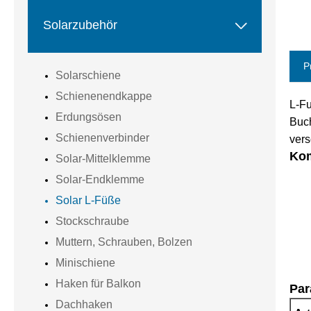

Solarzubehör
P
Solarschiene
Schienenendkappe
L-Fu
Erdungsösen
Buch
Schienenverbinder
vers
Ko
Solar-Mittelklemme
Solar-Endklemme
Solar L-Füße
Stockschraube
Muttern, Schrauben, Bolzen
Minischiene
Haken für Balkon
Par
Dachhaken