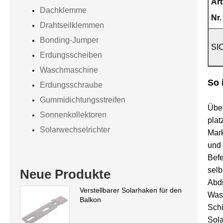
Art
Dachklemme
Nr.
Drahtseilklemmen
Bonding-Jumper
SI
Erdungsscheiben
Waschmaschine
So 
Erdungsschraube
Gummidichtungsstreifen
Über
Sonnenkollektoren
plat
Solarwechselrichter
Mark
und
Befe
selb
Neue Produkte
Abdi
Verstellbarer Solarhaken für den
Wass
Balkon
Schi
Sola