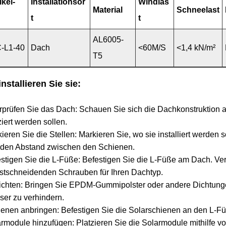
ikel-
Installationsor
Windlas
Material
Schneelast
t
t
AL6005-
C-L1-40
Dach
<60M/S
<1,4 kN/m²
T5
installieren Sie sie:
prüfen Sie das Dach: Schauen Sie sich die Dachkonstruktion 
ziert werden sollen.
ieren Sie die Stellen: Markieren Sie, wo sie installiert werde
 den Abstand zwischen den Schienen.
stigen Sie die L-Füße: Befestigen Sie die L-Füße am Dach. Ve
stschneidenden Schrauben für Ihren Dachtyp.
chten: Bringen Sie EPDM-Gummipolster oder andere Dichtungen
er zu verhindern.
enen anbringen: Befestigen Sie die Solarschienen an den L-Füß
rmodule hinzufügen: Platzieren Sie die Solarmodule mithilfe