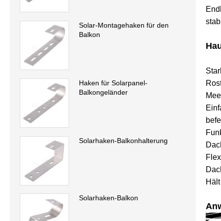
Endk
stabi
Solar-Montagehaken für den
Balkon
Hau
Star
Rost
Haken für Solarpanel-
Balkongeländer
Meer
Einf
befe
Funk
Solarhaken-Balkonhalterung
Dach
Flex
Dach
Hält
Solarhaken-Balkon
An