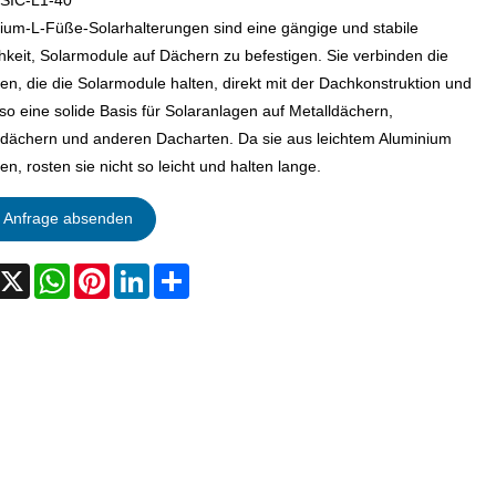
SIC-L1-40
ium-L-Füße-Solarhalterungen sind eine gängige und stabile
hkeit, Solarmodule auf Dächern zu befestigen. Sie verbinden die
en, die die Solarmodule halten, direkt mit der Dachkonstruktion und
 so eine solide Basis für Solaranlagen auf Metalldächern,
dächern und anderen Dacharten. Da sie aus leichtem Aluminium
n, rosten sie nicht so leicht und halten lange.
Anfrage absenden
acebook
X
WhatsApp
Pinterest
LinkedIn
Share