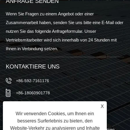
ANFRAGE SENDEN
Wenn Sie Fragen zu einem Angebot oder einer
Zusammenarbeit haben, senden Sie uns bitte eine E-Mail oder
nutzen Sie das folgende Anfrageformular. Unser
Vertriebsmitarbeiter wird sich innerhalb von 24 Stunden mit
Ihnen in Verbindung setzen.
KONTAKTIERE UNS
+86-592-7161176
+86-18060901778
+86-592-7161176
X
Wir verwenden Cookies, um Ihnen ein
sales@sic-solar.com
besseres Surferlebnis zu bieten, den
Website-Verkehr zu analysieren und Inhalte
Nr. 766 Qishan North Road, Bezirk Huli, Stadt Xiamen,