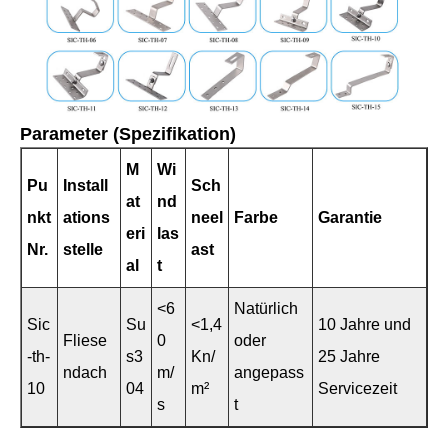
Parameter (Spezifikation)
M
Wi
Pu
Install
Sch
at
nd
nkt
ations
neel
Farbe
Garantie
eri
las
Nr.
stelle
ast
al
t
<6
Natürlich
Sic
Su
<1,4
10 Jahre und
Fliese
0
oder
-th-
s3
Kn/
25 Jahre
ndach
m/
angepass
10
04
m²
Servicezeit
s
t