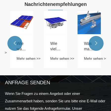
Nachrichtenempfehlungen


Wie
Wie
Was
stem-
wählt
viel
macht
n >>
ule?
man
wissen
Solarpanel-
Mehr sehen >>
Mehr sehen >>
Mehr sehen >>
den
Sie
Montageschie
richtigen
über
für Ihr
Solardachziegel
Solar
Solarsystem
entsprechend
-
unverzichtbar?
den
Carport
ANFRAGE SENDEN
tatsächlichen
-
Bedürfnissen
Sturkturen?
Wenn Sie Fragen zu einem Angebot oder einer
aus?
Zusammenarbeit haben, senden Sie uns bitte eine E-Mail oder
nutzen Sie das folgende Anfrageformular. Unser