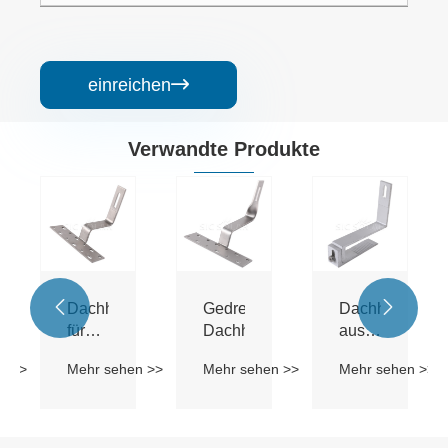
einreichen

Verwandte Produkte


arer
Dachhaken
Gedrehter
Dachhaken
en
für
Dachhaken
aus
Solarziegel
Aluminium
n >>
Mehr sehen >>
Mehr sehen >>
Mehr sehen >>