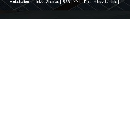
vorbehalten.
Links
|
Sitemap
|
RSS
|
XML
|
Datenschutzrichtlinie
|