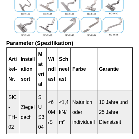
Parameter (Spezifikation)
M
Arti
Install
Wi
Sch
at
kel-
ation
ndl
neel
Farbe
Garantie
eri
Nr.
sort
ast
ast
al
SIC
S
<6
<1,4
Natürlich
10 Jahre und
-
Ziegel
U
0M
kN/
oder
25 Jahre
TH-
dach
S3
/S
m²
individuell
Dienstzeit
02
04