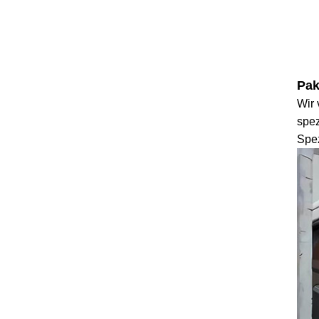
Pak
Wir
spez
Spez