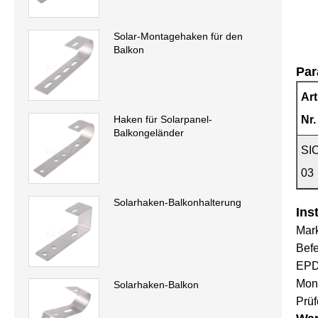
Solar-Montagehaken für den
Balkon
Par
Art
Haken für Solarpanel-
Nr.
Balkongeländer
SI
03
Solarhaken-Balkonhalterung
Ins
Mark
Befe
EPDM
Mont
Solarhaken-Balkon
Prüf