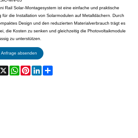
:SIC-MN-03
ni Rail Solar-Montagesystem ist eine einfache und praktische
 für die Installation von Solarmodulen auf Metalldächern. Durch
ompaktes Design und den reduzierten Materialverbrauch trägt es
ei, die Kosten zu senken und gleichzeitig die Photovoltaikmodule
ässig zu unterstützen.
Anfrage absenden
acebook
X
WhatsApp
Pinterest
LinkedIn
Share