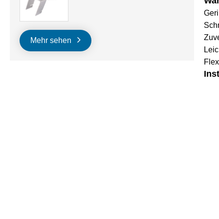
War
Geri
Schn
Zuve
Mehr sehen
Leic
Flex
Ins