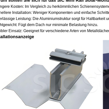
um sollten Sie sich für das SIC Mini Rail Solar-Mo
ngere Kosten: Im Vergleich zu herkömmlichen Schienensystemen
ellere Installation: Weniger Komponenten und einfache Schritte
rlässige Leistung: Die Aluminiumstruktur sorgt für Haltbarkeit 
htgewicht: Fügt dem Dach nur minimale Belastung hinzu.
ibler Einsatz: Geeignet für verschiedene Arten von Metalldäch
tallationsanzeige