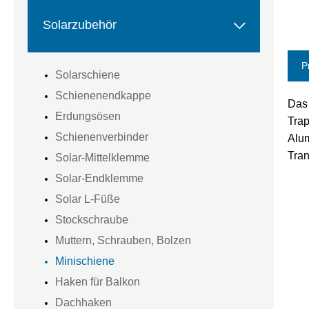

Solarzubehör
P
Solarschiene
Schienenendkappe
Das 
Erdungsösen
Trap
Schienenverbinder
Alum
Tran
Solar-Mittelklemme
Solar-Endklemme
Solar L-Füße
Stockschraube
Muttern, Schrauben, Bolzen
Minischiene
Haken für Balkon
Dachhaken