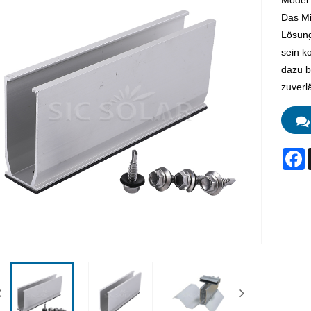
Model
Das Mi
Lösung
sein k
dazu b
zuverl
F