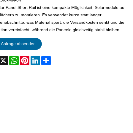
:SIC-MN-04
lar Panel Short Rail ist eine kompakte Möglichkeit, Solarmodule auf
dächern zu montieren. Es verwendet kurze statt langer
enabschnitte, was Material spart, die Versandkosten senkt und die
ation vereinfacht, während die Paneele gleichzeitig stabil bleiben.
Anfrage absenden
acebook
X
WhatsApp
Pinterest
LinkedIn
Share