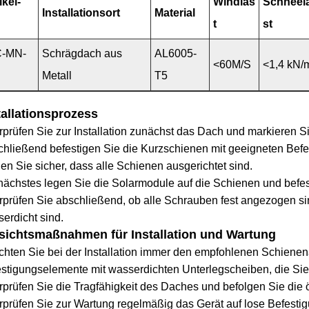
ikel-
Windlas
Schneel
Installationsort
Material
t
st
C-MN-
Schrägdach aus
AL6005-
<60M/S
<1,4 kN/
Metall
T5
tallationsprozess
prüfen Sie zur Installation zunächst das Dach und markieren S
hließend befestigen Sie die Kurzschienen mit geeigneten Befe
len Sie sicher, dass alle Schienen ausgerichtet sind.
nächstes legen Sie die Solarmodule auf die Schienen und befe
prüfen Sie abschließend, ob alle Schrauben fest angezogen sin
erdicht sind.
sichtsmaßnahmen für Installation und Wartung
hten Sie bei der Installation immer den empfohlenen Schienen
stigungselemente mit wasserdichten Unterlegscheiben, die Si
prüfen Sie die Tragfähigkeit des Daches und befolgen Sie die ö
prüfen Sie zur Wartung regelmäßig das Gerät auf lose Befest