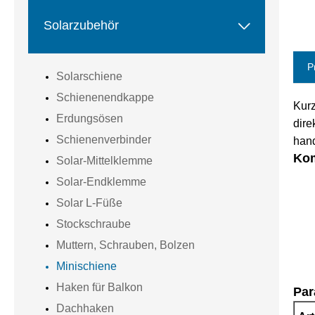

Solarzubehör
P
Solarschiene
Schienenendkappe
Kurz
Erdungsösen
dire
Schienenverbinder
hand
Ko
Solar-Mittelklemme
Solar-Endklemme
Solar L-Füße
Stockschraube
Muttern, Schrauben, Bolzen
Minischiene
Haken für Balkon
Par
Dachhaken