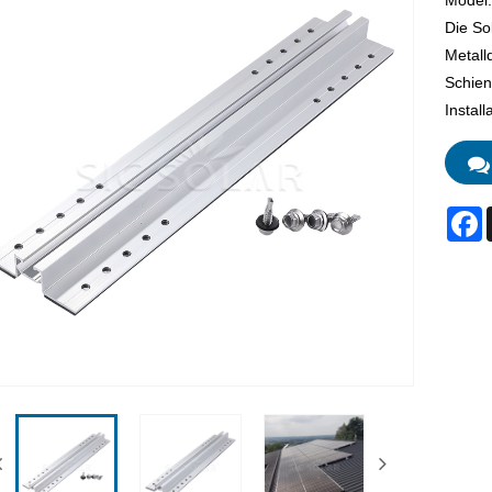
Model
Die So
Metall
Schien
Install
F