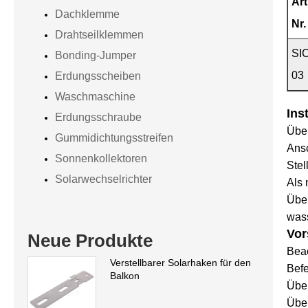
Art
Dachklemme
Nr.
Drahtseilklemmen
SI
Bonding-Jumper
03
Erdungsscheiben
Waschmaschine
Ins
Erdungsschraube
Über
Gummidichtungsstreifen
Ansc
Sonnenkollektoren
Stel
Solarwechselrichter
Als 
Über
wass
Vor
Neue Produkte
Beac
Verstellbarer Solarhaken für den
Befe
Balkon
Über
Über