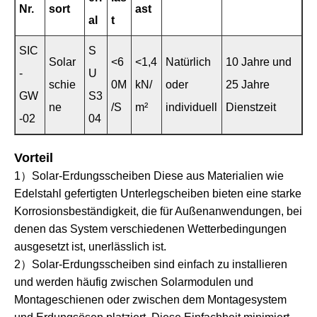
Nr.
sort
ast
al
t
SIC
S
Solar
<6
<1,4
Natürlich
10 Jahre und
-
U
schie
0M
kN/
oder
25 Jahre
GW
S3
ne
/S
m²
individuell
Dienstzeit
-02
04
Vorteil
1）Solar-Erdungsscheiben Diese aus Materialien wie
Edelstahl gefertigten Unterlegscheiben bieten eine starke
Korrosionsbeständigkeit, die für Außenanwendungen, bei
denen das System verschiedenen Wetterbedingungen
ausgesetzt ist, unerlässlich ist.
2）Solar-Erdungsscheiben sind einfach zu installieren
und werden häufig zwischen Solarmodulen und
Montageschienen oder zwischen dem Montagesystem