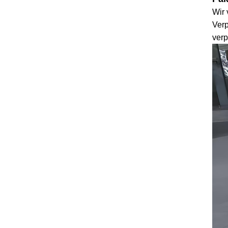
Wir
Verp
ver