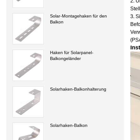
2. U
Stel
Solar-Montagehaken für den
3. S
Balkon
Befo
Verw
(PS
Ins
Haken für Solarpanel-
Balkongeländer
Solarhaken-Balkonhalterung
Solarhaken-Balkon