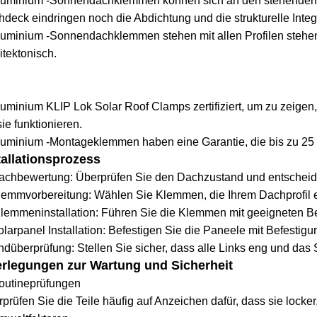
Aluminium -Sonnendachklemmen können sich an den stehenden 
deck eindringen noch die Abdichtung und die strukturelle Integ
luminium -Sonnendachklemmen stehen mit allen Profilen stehend
itektonisch.
luminium KLIP Lok Solar Roof Clamps zertifiziert, um zu zeigen,
sie funktionieren.
luminium -Montageklemmen haben eine Garantie, die bis zu 25
tallationsprozess
achbewertung: Überprüfen Sie den Dachzustand und entscheide
lemmvorbereitung: Wählen Sie Klemmen, die Ihrem Dachprofil 
Klemmeninstallation: Führen Sie die Klemmen mit geeigneten 
olarpanel Installation: Befestigen Sie die Paneele mit Befest
ndüberprüfung: Stellen Sie sicher, dass alle Links eng und das
rlegungen zur Wartung und Sicherheit
outineprüfungen
prüfen Sie die Teile häufig auf Anzeichen dafür, dass sie locker, 