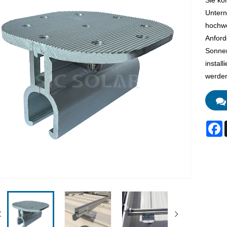
Sie kö
Untern
hochwe
Anford
Sonnen
instal
werden
F