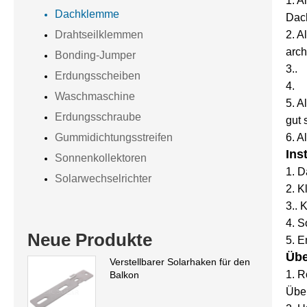
1. 
Dachklemme
Dach
2. A
Drahtseilklemmen
arch
Bonding-Jumper
3..
Erdungsscheiben
4.
Waschmaschine
5. A
Erdungsschraube
gut 
6. A
Gummidichtungsstreifen
Ins
Sonnenkollektoren
1. D
Solarwechselrichter
2. K
3.. 
4. S
Neue Produkte
5. E
Übe
Verstellbarer Solarhaken für den
1. R
Balkon
Über