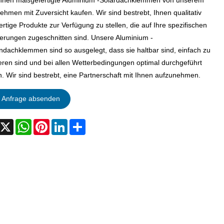
nnen maßgefertigte Aluminium -Solardachklemmen von unserem
ehmen mit Zuversicht kaufen. Wir sind bestrebt, Ihnen qualitativ
rtige Produkte zur Verfügung zu stellen, die auf Ihre spezifischen
erungen zugeschnitten sind. Unsere Aluminium -
dachklemmen sind so ausgelegt, dass sie haltbar sind, einfach zu
lieren sind und bei allen Wetterbedingungen optimal durchgeführt
. Wir sind bestrebt, eine Partnerschaft mit Ihnen aufzunehmen.
Anfrage absenden
acebook
X
WhatsApp
Pinterest
LinkedIn
Share