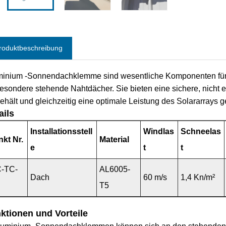
roduktbeschreibung
minium -Sonnendachklemme sind wesentliche Komponenten für 
esondere stehende Nahtdächer. Sie bieten eine sichere, nicht e
ehält und gleichzeitig eine optimale Leistung des Solararrays g
ails
Installationsstell
Windlas
Schneelas
kt Nr.
Material
e
t
t
C-TC-
AL6005-
Dach
60 m/s
1,4 Kn/m²
T5
ktionen und Vorteile