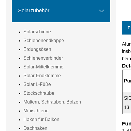

Solarzubehör
P
Solarschiene
Schienenendkappe
Alu
Erdungsösen
insb
Schienenverbinder
beib
Det
Solar-Mittelklemme
Solar-Endklemme
Pun
Solar L-Füße
Stockschraube
SI
Muttern, Schrauben, Bolzen
13
Minischiene
Haken für Balkon
Fun
Dachhaken